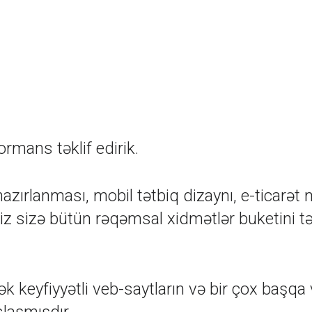
rmans təklif edirik.
hazırlanması, mobil tətbiq dizaynı, e-ticarət
 biz sizə bütün rəqəmsal xidmətlər buketini t
 keyfiyyətli veb-saytların və bir çox başqa 