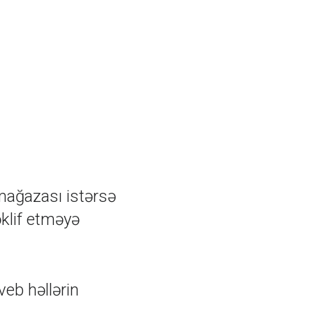
 mağazası istərsə
əklif etməyə
veb həllərin