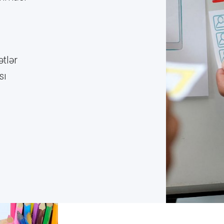
ətlər
sı