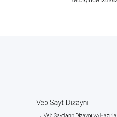
tətbiqində ixtisa
Veb Sayt Dizaynı
Veb Saytların Dizaynı və Hazırl