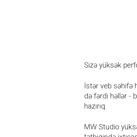
Sizə yüksək perfo
İstər veb səhifə 
də fərdi həllər -
hazırıq.
MW Studio yüksək