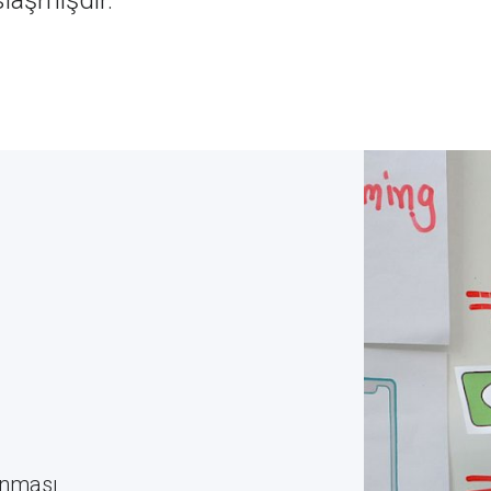
slaşmışdır.
anması