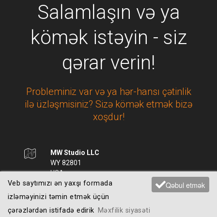
Salamlaşın və ya
kömək istəyin - siz
qərar verin!
Probleminiz var və ya hər-hansı çətinlik
ilə üzləşmisiniz? Sizə kömək etmək bizə
xoşdur!
MW Studio LLC
WY 82801
USA
Veb saytımızı ən yaxşı formada
Qəbul etmək
izləməyinizi təmin etmək üçün
+1 (307) 461-5626
çərəzlərdən istifadə edirik
Məxfilik siyasəti
BIZƏ ZƏNG EDIN